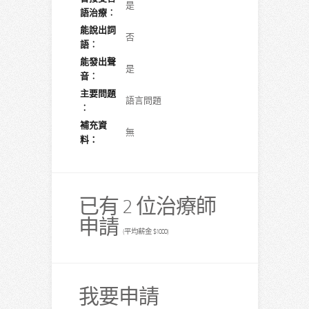
是
語治療︰
能說出詞
否
語︰
能發出聲
是
音︰
主要問題
語言問題
︰
補充資
無
料：
已有 2 位治療師
申請
(平均薪金 $1000)
我要申請